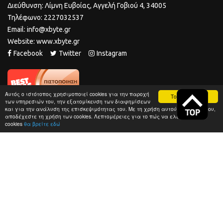
Διεύθυνση: Λίμνη Ευβοίας, Αγγελή Γοβιού 4, 34005
Τηλέφωνο: 2227032537
Email: info@xbyte.gr
Website: www.xbyte.gr
Facebook
Twitter
Instagram
Αυτός ο ιστότοπος χρησιμοποιεί cookies για την παροχή
Το κατάλαβα
των υπηρεσιών του, την εξατομίκευση των διαφημίσεων
και για την ανάλυση της επισκεψιμότητας του. Με τη χρήση αυτού του ιστότοπου,
αποδέχεστε τη χρήση των cookies. Λεπτομέρειες για το πώς να ελέγχετε τα
cookies
θα βρείτε εδώ
© 2021 XByte.gr - All Rights Reserved |
Κατασκευή
Iστοσελίδων
HellasSites